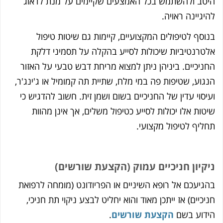
טב ולהשתמש בכל האמצעים שקיימים על מנת לדאוג
יגיינה ראויה.
וסף לטיפולים המקצועיים, קיימות גם שיטות טיפול
טרנטיביות שיכולות לסייע בהקלה על תסמיני דלקת
ניכיים. ביניהן ניתן למצוא מריחת דבש טבעי על האזור
גוע, שטיפות פה במי מלח, שתיית תה קמומיל או ג'ינג'ר,
יסוי עדין של החניכיים בשום ושמן זית. חשוב להדגיש כי
טות אלו יכולות לסייע כטיפול משלים, אך אינן מהוות
ליף לטיפול מקצועי.
קיון חניכיים עמוק (הקצעת שורשים)
גיעכם אל רופא השיניים או הפריודונט (מומחה לרפואת
יכיים) אז ייתכן מאוד והוא יחליט לבצע ניקוי תת חניכי,
דוע בשם
הקצעת שורשים
.