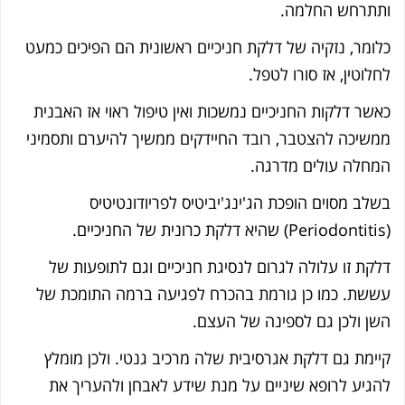
תרחש החלמה.
ומר, נזקיה של דלקת חניכיים ראשונית הם הפיכים כמעט
לוטין, אז סורו לטפל.
שר דלקות החניכיים נמשכות ואין טיפול ראוי אז האבנית
שיכה להצטבר, רובד החיידקים ממשיך להיערם ותסמיני
חלה עולים מדרגה.
לב מסוים הופכת הג'ינג'יביטיס לפריודונטיטיס
קת זו עלולה לגרום לנסיגת חניכיים וגם לתופעות של
שת. כמו כן גורמת בהכרח לפגיעה ברמה התומכת של
ן ולכן גם לספינה של העצם.
ימת גם דלקת אגרסיבית שלה מרכיב גנטי. ולכן מומלץ
גיע לרופא שיניים על מנת שידע לאבחן ולהעריך את