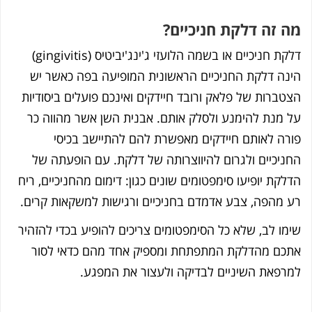
 זה דלקת חניכיים?
דלקת חניכיים או בשמה הלועזי ג'ינג'יביטיס (gingivitis)
נה דלקת החניכיים הראשונית המופיעה בפה כאשר יש
טברות של פלאק ורובד חיידקים ואינכם פועלים ביסודיות
 מנת להימנע ולסלק אותם. אבנית השן אשר מהווה כר
רה לאותם חיידקים מאפשרת להם להתיישב בכיסי
ניכיים ולגרום להיווצרותה של דלקת. עם הופעתה של
לקת יופיעו סימפטומים שונים כגון: דימום מהחניכיים, ריח
 מהפה, צבע אדמדם בחניכיים ורגישות למשקאות קרים.
מו לב, שלא כל הסימפטומים צריכים להופיע בכדי להזהיר
כם מהדלקת המתפתחת ומספיק אחד מהם כדאי לסור
רפאת השיניים לבדיקה ולעצור את המפגע.