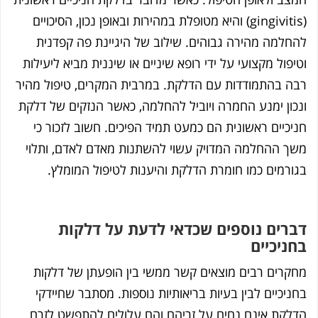
(gingivitis) והיא מטופלת במהירות ובאופן נכון, הסיכויים
חלמה מהירה גבוהים. שילוב של היגיינת פה קפדנית
יפול מקצועי על ידי רופא שיניים או שיננית מביא ליעילות
ה בהתמודדות עם הדלקת. במרבית המקרים, טיפול מהיר
כון ימנע החמרה ויוביל להחלמה, כאשר הנזקים של דלקת
יכיים ראשונית הם כמעט תמיד הפיכים. חשוב לזכור כי
ך ההחלמה המדויק עשוי להשתנות מאדם לאדם, ותלוי
ורמים כמו חומרת הדלקת והיענות לטיפול המומלץ.
רים נוספים שכדאי לדעת על דלקות
ניכיים
קרים רבים מוצאים קשר ממשי בין הופעתן של דלקות
ניכיים לבין בעיות בריאותיות נוספות. מסתבר שחיידקי
לקת אינם נחים על זריהם והם עלולים להתפשט לזרם