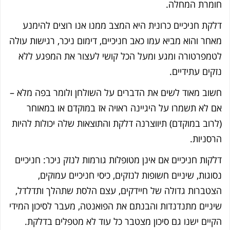
מרת המחלה.
קת חניכיים כרונית היא המצב ממנו אנו רוצים להימנע
חר והוא מביא עמו כאב חניכיים, דימום ניכר, רגישות עולה
מפרטורה ומגע ומעל הכל קושי לעצור את המפגע ללא
קים עתידיים.
וב מאוד לשים את הדברים על השולחן ולומר בפה מלא –
 לא תשמרו על היגיינה ראויה אז במוקדם או במאוחר
רוב במוקדם) תיווצרנה דלקת והתוצאות שלה יכולות להיות
סניות.
קות חניכיים אם אינן מטופלות גורמות לנזק ניכר: חניכיים
וגות, שיניים חשופות לנזקים, כיסי חניכיים עמוקים,
טברות גדולה של חיידקים, עצם הלסת שתהלך ותדלדל,
ניים מתנדנדות והבנתם את הפואנטה, מעבר לסיכון המידי
יים ישנו גם סיכון מצטבר כל עוד לא מטפלים בדלקת.