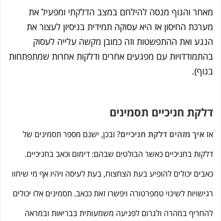
חר והגוף מנסה להילחם במצב הדלקתי ומפעיל את
רכת החיסון אז היא עסוקה תמידית בניסיון לעצור את
גע ואת ההתפשטות וזה כמובן מקשה עלייה לעסוק
תמודדויות עם מפגעים אחרים ודלקות אחרות שמתפתחות
וף).
קת חניכיים תסמינים
איך מזהים דלקת חניכיים
? ובכן, ישנם מספר תסמינים של
קות בחניכיים כאשר הבולטים שבהם: דימום וכאב בחניכיים.
בים יכולים להופיע בעת הצחצוח, בעת לעיסה ויהיו אף מי שיחוו
ישויות לשינוי טמפרטורה ויפשרו זאת ככאב. תסמינים אלו יכולים
חריף במהרה ולגרום לפגיעה משמעותית בבריאות ובמראה