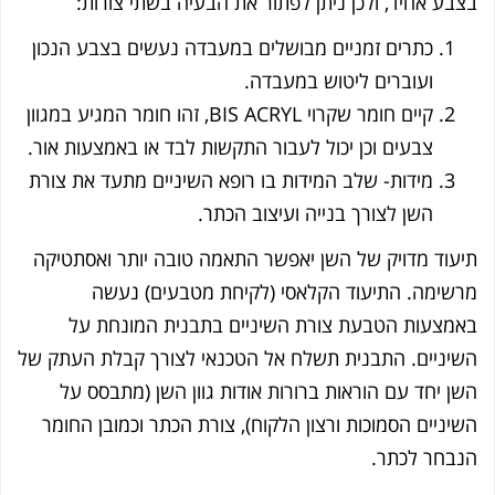
בע אחיד, ולכן ניתן לפתור את הבעיה בשתי צורות:
כתרים זמניים מבושלים במעבדה נעשים בצבע הנכון
ועוברים ליטוש במעבדה.
קיים חומר שקרוי BIS ACRYL, זהו חומר המגיע במגוון
צבעים וכן יכול לעבור התקשות לבד או באמצעות אור.
מידות- שלב המידות בו רופא השיניים מתעד את צורת
השן לצורך בנייה ועיצוב הכתר.
עוד מדויק של השן יאפשר התאמה טובה יותר ואסתטיקה
שימה. התיעוד הקלאסי (לקיחת מטבעים) נעשה
מצעות הטבעת צורת השיניים בתבנית המונחת על
יניים. התבנית תשלח אל הטכנאי לצורך קבלת העתק של
ן יחד עם הוראות ברורות אודות גוון השן (מתבסס על
יניים הסמוכות ורצון הלקוח), צורת הכתר וכמובן החומר
בחר לכתר.