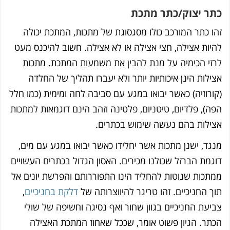
ר יצוק/כתר מתכת
ו כתר המורכב כולו מסגסוגת של מתכות, המתכת יכולה
יות אצילה, חצי אצילה או לא אצילה. חשוב להיכנס מעט
זי הכימיה על מנת להבין את משמעות המתכת. מתכות
ילות הינן איכותיות יותר ולא יעברו תהליך של החלדה
ורוזיה) כאשר יבואו במגע עם סביבה לחה ומימית (כמו חלל
ה), פלדיום, טיטניום, פלטינה וזהב הינם דוגמאות למתכות
ילות בהם נעשה שימוש בכתרים.
גד, ישנן מתכות אשר יחלידו כאשר יבואו במגע עם מים,
גמת הברזל שכולנו מכירים. האסון הגדול בכתרים העשויים
תכות שנוטות להחליד הינו התפוררותם והפרשת יונים אל
ך החניכיים. זהו טריגר להיווצרותה של
דלקת בחניכיים
,
יעת החניכיים בגוון שחור ואף נסיגה וחשיפה של שולי
תר. הגיון פשוט אומר, שככל שאחוז המתכת האצילה