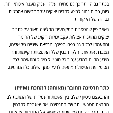
תר גבוה יותר כך גם מחירו יעלה ויעניק מענה איכותי יותר.
ום, פחות נהוג לבצע כתרים יצוקים עקב דרישה אסתטית
והה של הלקוחות.
וי לציין שהספרות המקצועית ממליצה מאוד על כתרים
וקים ממתכות אצילות עקב יכולות ריקוע של החומר
תאמתו לכל מצב בפה. לפיכך, מרפאת שיניים טל אליהו,
ברת את אוזני הלקוח בגין שלל האופציות הקיימות ומה
דע הקיים במדע עבור כל סוג של טיפול ומתאימה לכל
ופל את הטיפול המתאים לו על סמך שילוב כל הגורמים.
ר חרסינה מחובר (מאוחה) למתכת (PFM)
ו בעצם ניסיון לשלב בין האיכות והעמידות של המתכת לבין
ראה הטבעי יותר של החרסינה. אם יצא לכם להבחין
תר חרסינה עם פס שחור שמופיע על החניכיים אז אתם