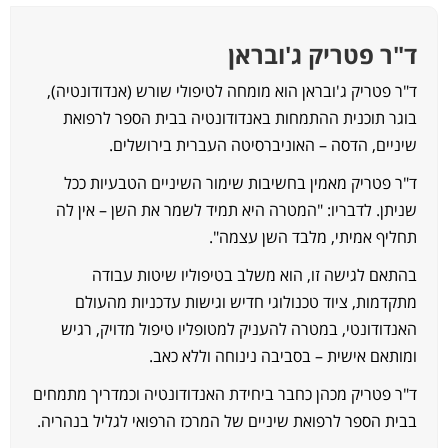
"ר פטריק ג'ובראן
"ר פטריק ג'ובראן הוא מומחה לטיפולי שורש (אנדודונטיה),
וגר תוכנית ההתמחות באנדודונטיה בבית הספר לרפואת
יניים, הדסה – האוניברסיטה העברית בירושלים.
"ר פטריק מאמין בחשיבות שימור השיניים הטבעיות ככל
ניתן. לדבריו: "המטרה היא תמיד לשמר את השן – אין לה
חליף אמיתי, מלבד השן עצמה".
התאם לגישה זו, הוא משלב בטיפוליו שיטות עבודה
תקדמות, ציוד טכנולוגי חדיש וגישות עדכניות מהעולם
אנדודונטי, במטרה להעניק למטופליו טיפול מדויק, רגיש
מותאם אישית – בסביבה נינוחה וללא כאב.
"ר פטריק מכהן כחבר ביחידת האנדודונטיה וכמדריך מתמחים
בית הספר לרפואת שיניים של המרכז הרפואי לגליל בנהריה.