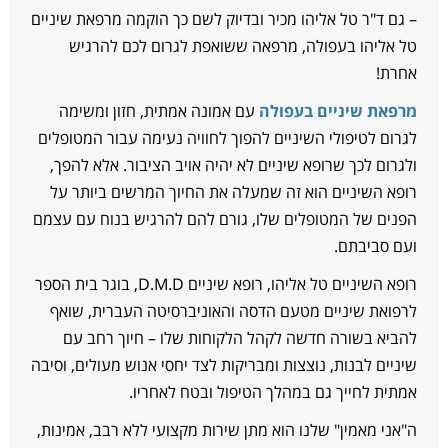
 גם ד"ר טל אליהו מכיר ובדיוק לשם כך הוקמה מרפאת שיניים
ל אליהו בעפולה, מרפאה ששואפת לגרום לכם להרגיש
חרת!
רפאת שיניים בעפולה
עם אמונה אמתית, חזון ומשימה
גרום לטיפולי השיניים להפוך לחוויה נעימה עבור המטופלים
לגרום לכך שרופא שיניים לא יהיה אויב הציבור. אלא להפך,
ופא השיניים הוא זה שמעלה את החיוך המרשים ביותר על
פנים של המטופלים שלו, גורם להם להרגיש בנוח עם עצמם
עם סביבתם.
רופא השיניים טל אליהו, רופא שיניים D.M.D, בוגר בית הספר
רפואת שיניים מטעם הדסה והאוניברסיטה העברית, שואף
הביא בשורה חדשה לקהל הלקוחות שלו – חיוך רחב עם
יניים לבנות, נוצצות ומבריקות לצד יחסי אנוש מעולים, וסיבה
מתית לחייך גם במהלך הטיפול ובטח לאחריו.
"אני מאמין" שלנו הוא מתן שירות מקצועי ללא רבב, אמינות,