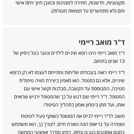
קצועיות, חדשנות, חתירה למצוינות וכמובן חיוך ויחס אישי
חם (לא מתפשרים על תוצאות מעולות).
"ר מואב ריימי
"ר מואב ריימי הינו רופא שיניים לילדים ונוער בעל ניסיון של
1 שנים בתחום.
"ר ריימי רואה בעבודתו שליחות ומתייחס לעצמו לא רק כרופא
יניים, אלא גם כמטפל. הוא מאמין ביצירת חוויה טיפולית
טיבה, המבוססת על הקשבה, סבלנות וקשר אישי עם
מטופל. ד"ר ריימי שם דגש על כך שהמטופל ירגיש שרואים
ותו, ועל מתן ביטחון ואמון בתהליך הטיפולי.
שוב לד"ר ריימי לגייס את המטופל כשותף פעיל לטיפוח
שמירה על בריאות הפה כאורח חיים. לצורך כך, הוא משתמש
מגוון אמצעים כגון גז צחוק, דמיון מודרך ואמצעי המחשה