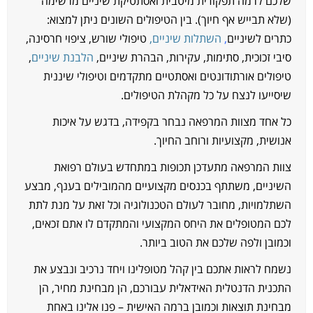
לכם לרמה תפקודית מיטבית ואסתטיקת שיניים מרשימה
שלא תבייש אף חיוך). בין הטיפולים השונים ניתן למצוא:
תרים לשיניים
,
השתלות שיניים,
טיפולי שורש, ציפוי חרסינה,
יבי זכוכית, סתימות, עקירות, הבהרת שיניים,
הלבנת שיניים
,
יפולים אורתודונטים ואסתטיים מתקדמים וטיפולי שיננית
יסייעו לנצח על כל מקהלת הטיפולים.
ל אחד מצוות המרפאה נבחר בקפידה, בדגש על איכות
נושית, מקצועיות ורוחב החיוך.
וות המרפאה מתעדכן תכופות במתחדש בעולם רפואת
שיניים, משתתף בכנסים מקצועיים מהמובילים בענף, מבצע
שתלמויות, מחובר לעולם הטכנולוגיה וכל זאת על מנת לתת
כם המטופלים את היחס המקצועי והמתקדם לו אתם זכאים,
כמובן ולפה שלכם את הטוב ביותר.
שמח לראות אתכם בין קהל מטופלינו ויחד נרכיב ונבצע את
תכנית הדנטלית האידאלית עבורכם, הן מבחינת מחיר, הן
בחינת תוצאות וכמובן ברמה האישית – פנו אלינו באחת