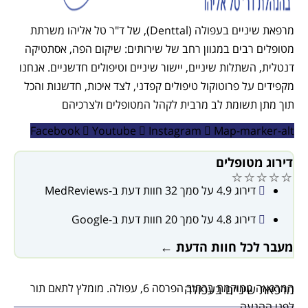
מרפאת שיניים בעפולה (Denttal), של ד"ר טל אליהו משרתת
מטופלים רבים במגוון רחב של שירותים: שיקום הפה, אסתטיקה
דנטלית, השתלות שיניים, יישור שיניים וטיפולים חדשניים. אנחנו
מקפידים על פרוטוקול טיפולים קפדני, לצד איכות, חדשנות והכל
תוך מתן תשומת לב מרבית לקהל המטופלים ולצרכיהם
Facebook
Youtube
Instagram
Map-marker-alt
דירוג מטופלים
⭐⭐⭐⭐⭐
דירוג 4.9 על סמך 32 חוות דעת ב-MedReviews
דירוג 4.8 על סמך 20 חוות דעת ב-Google
מעבר לכל חוות הדעת ←
המרפאה ממוקמת ברחוב הפרסה 6, עפולה. מומלץ לתאם תור
מרפאת שיניים בעפולה
לפני ההגעה