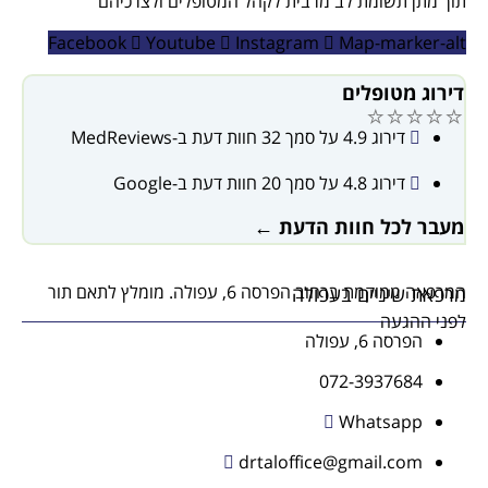
תוך מתן תשומת לב מרבית לקהל המטופלים ולצרכיהם
Facebook
Youtube
Instagram
Map-marker-alt
דירוג מטופלים
⭐⭐⭐⭐⭐
דירוג 4.9 על סמך 32 חוות דעת ב-MedReviews
דירוג 4.8 על סמך 20 חוות דעת ב-Google
מעבר לכל חוות הדעת ←
המרפאה ממוקמת ברחוב הפרסה 6, עפולה. מומלץ לתאם תור
מרפאת שיניים בעפולה
לפני ההגעה
הפרסה 6, עפולה
072-3937684
Whatsapp
drtaloffice@gmail.com