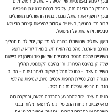
ובכך לפגוע באסתטיות של הטיפול – שתלים המושתלים
במרחק רב מדי זה מזה, עלולים לגרום
לנסיגת חניכיים
ובכך לחשוף את השתל.
מנגד, במידה והשתלים מושתלים
קרוב מדי במנשך, השיניים עלולות להיראות קצרות מדי ולא
טבעיות ולהקשות על המטופל.
תיקון שתלים שהושתלו בצורה לא מדויקת, יכול להיות תהליך
מורכב ומאתגר. מהסיבה הזאת חשוב מאוד לוודא שרופא
השיניים שלכם מנוסה בטכניקת אול און פור ומיומן דיו ביישום
שלה הן בהיבט הכירורגי והן בהיבט הקוסמטי
.
תהליך
השיקום עצמו – כמו כל תהליך שיקום לאחר ניתוח – מחייב
מנוחה רבה, נטילת תרופות אנטיביוטיות, שטיפות פה לפי
הנחיית הרופא ואכילת מזונות רכים.
הניתוח עצמו יכול להתבצע בהרדמה מלאה, ובמקרה כזה
כדאי שביום הניתוח המטופל יגיע למרפאה מלווה בבני
משפחה או בחברים קרובים. עם זאת, אפשר לבצע את