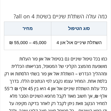
כמה עולה השתלת שיניים בשיטת all on 4?
סוג הטיפול
מחיר
השתלת שיניים אול און 4
45,000 – 55,000 ₪
כמו בכל טיפול שיניים גם בטיפול אול און פור העלות
מושפעת מהמצב הקליני של המטופל, מבריאותו הכללית
ומההליך הנדרש – השתלת אול און פור בשתי הלסתות או רק
בלסת אחת. המחיר עצמו נקבע לפי הנתונים הללו.
בדרך
כלל עלות השתלת שיניים אול און 4 היא בין 45 אלף ₪ ל־55
אלף ₪, אך חשוב מאוד לקבל מרופא השיניים הסבר מלא
למחיר הנקוב וזאת ניתן לקבל רק לאחר בדיקה מקיפה על
ידי רופא השיניים – כל מטופל מציג מצב קליני שונה, ולכל