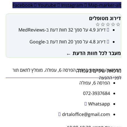
Facebook
Youtube
Instagram
Map-marker-alt
דירוג מטופלים
⭐⭐⭐⭐⭐
דירוג 4.9 על סמך 32 חוות דעת ב-MedReviews
דירוג 4.8 על סמך 20 חוות דעת ב-Google
מעבר לכל חוות הדעת ←
המרפאה ממוקמת ברחוב הפרסה 6, עפולה. מומלץ לתאם תור
מרפאת שיניים בעפולה
לפני ההגעה
הפרסה 6, עפולה
072-3937684
Whatsapp
drtaloffice@gmail.com