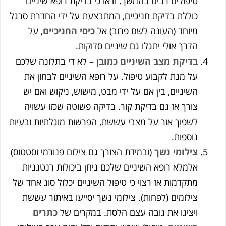
טיפולים רבים בהמשך. ודאו כי בדיקת רופא שיניים
כוללת בדיקת חניכיים, המתבצעת על ידי החדרת סרגל
מיוחד (העונה לשם פרוב) אל
כיסי החניכיים
, על
הדרך אולי יתגלו גם שיניים סדוקות.
בדיקת מצב השיניים כמובן
– לא די בתלונה שלכם
על מנת לקבוע טיפול. על רופא השיניים לבחון את
השיניים, בין אם על ידי מבט, מישוש, ניקוש ואם יש
צורך אז גם בדיקת קור. בדיקה פשוטה שכזו עשויה
לשפוך אור על מצבי עששת, הפרשות מוגלתיות ובעיות
נוספות.
צילומי נשך
(ובמידת הצורך גם צילום פנורמי וסטטוס)
אלמלא רופא השיניים שלכם ניחן ביכולות רנטגניות
מתקדמות אז רצוי כי טיפול השיניים יכלול סוג אחד של
צילומים (לפחות). צילומי נשך יסייעו באיתור עששת
ויציגו את גובה עצם הלסת. במקרים של
כתרים