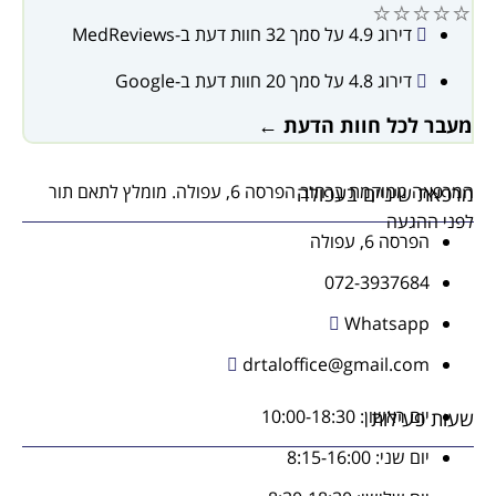
⭐⭐
דירוג 4.9 על סמך 32 חוות דעת ב-MedReviews
דירוג 4.8 על סמך 20 חוות דעת ב-Google
לכל חוות הדעת ←
המרפאה ממוקמת ברחוב הפרסה 6, עפולה. מומלץ לתאם תור
שיניים בעפולה
געה
סה 6, עפולה
072-393768
Whatsap
drtaloffice@gmail.co
 ראשון: 10:00-18:30
עילות
 שני: 8:15-16:00