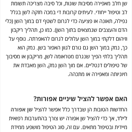
ב מאפירה מסיבות שונות, וכל סיבה מצריכה תשומת
פול ייחודי. לעיתים קרובות די במכה חזקה לשן בגלל
 תאונה או פציעה כדי לגרום לשטף דם במוך השן (כלי
עצבים שנמצאים בתוך השן). כמו כן, תהליך ריקבון
 דלקתי במוך השן עלולים לגרום להאפרתה. נוסף על
ק במוך השן גם גורם לגוון האפור בשן. נמק הוא
בלתי הפיך שנגרם מטראומה לשן, מריקבון או מסיבוך
פולים דנטליים. אם מוך השן נמק, השן מאבדת את
תה ומאפירה או מתכהה.
אפשר להציל שיניים אפורות?
ת הטובות הן שבדרך כלל אפשר להציל
שן אפורה
 אך כדי להציל שן אפורה יש צורך בהתערבות רפואית
 ובטיפול מתאים. עם זה, סוג הטיפול מושפע ממידת