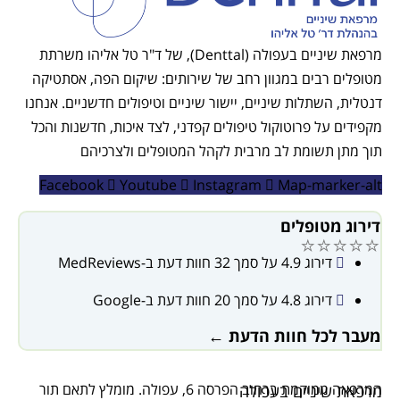
מרפאת שיניים בעפולה (Denttal), של ד"ר טל אליהו משרתת
ים רבים במגוון רחב של שירותים: שיקום הפה, אסתטיקה
, השתלות שיניים, יישור שיניים וטיפולים חדשניים. אנחנו
ם על פרוטוקול טיפולים קפדני, לצד איכות, חדשנות והכל
תן תשומת לב מרבית לקהל המטופלים ולצרכיהם
Facebook
Youtube
Instagram
Map-marke
ג מטופלים
⭐⭐⭐
דירוג 4.9 על סמך 32 חוות דעת ב-MedReviews
דירוג 4.8 על סמך 20 חוות דעת ב-Google
 לכל חוות הדעת ←
המרפאה ממוקמת ברחוב הפרסה 6, עפולה. מומלץ לתאם תור
 שיניים בעפולה