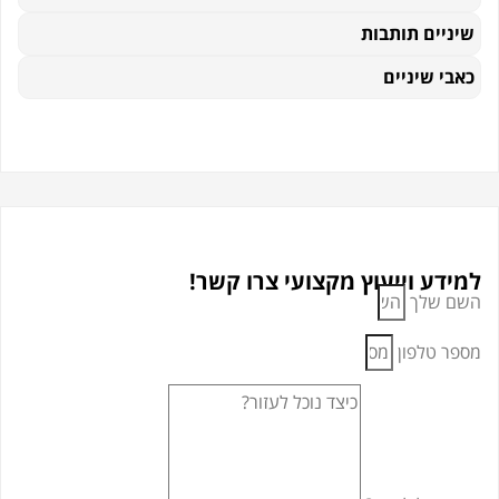
יים תותבות
 שיניים
ע וייעוץ מקצועי צרו קשר!
שלך
 טלפון