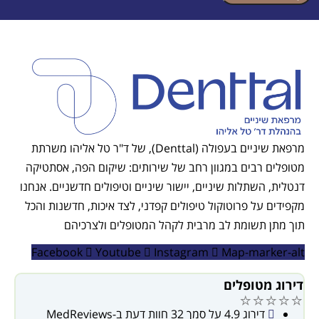
מרפאת שיניים בעפולה (Denttal), של ד"ר טל אליהו משרתת
לים רבים במגוון רחב של שירותים: שיקום הפה, אסתטיקה
ית, השתלות שיניים, יישור שיניים וטיפולים חדשניים. אנחנו
דים על פרוטוקול טיפולים קפדני, לצד איכות, חדשנות והכל
מתן תשומת לב מרבית לקהל המטופלים ולצרכיהם
Facebook
Youtube
Instagram
Map-marker-
וג מטופלים
⭐⭐⭐
דירוג 4.9 על סמך 32 חוות דעת ב-MedReviews